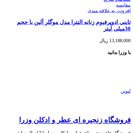
مقایسه
افزودن به علاقه مندی
تاینی ادوپرفیوم زنانه النترا مدل موگلر آلین با حجم
30میلی لیتر
13,188,000
ریال
با وزرا بدانید
لنوین
فروشگاه زنجیره ای عطر و ادکلن وزرا
فروشگاه های زنجیره ای عطر و ادکلن وزرا، با 17سال سابقه